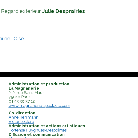
Regard extérieur
Julie Desprairies
i de l’Oise
Administration et production
La Magnanerie
212, rue Saint-Maur
75010 Paris
01 43 36 37 12
www.magnanerie-spectacle.com
Co-direction
Anne Herrmann
Victor Leclère
Administration et actions artistiques
H
ortense Huyghues-Despointes
Diffusion et communication