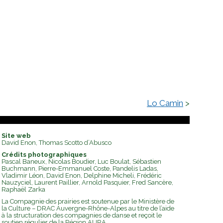
Lo Camin
Site web
David Enon, Thomas Scotto d’Abusco
Crédits photographiques
Pascal Baneux, Nicolas Boudier, Luc Boulat, Sébastien
Buchmann, Pierre-Emmanuel Coste, Pandelis Ladas,
Vladimir Léon, David Enon, Delphine Micheli, Frédéric
Nauzyciel, Laurent Paillier, Arnold Pasquier, Fred Sancère,
Raphaël Zarka
La Compagnie des prairies est soutenue par le Ministère de
la Culture – DRAC Auvergne-Rhône-Alpes au titre de l’aide
à la structuration des compagnies de danse et reçoit le
soutien régulier de la Région AURA