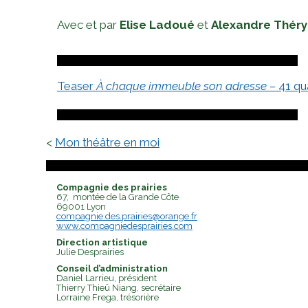
Avec et par
Elise Ladoué
et
Alexandre Théry
Teaser
À chaque immeuble son adresse –
41 qua
Navigation
Mon théâtre en moi
de
l’article
Compagnie des prairies
67, montée de la Grande Côte
69001 Lyon
compagnie.des.prairies@orange.fr
www.compagniedesprairies.com
Direction artistique
Julie Desprairies
Conseil d’administration
Daniel Larrieu, président
Thierry Thieû Niang, secrétaire
Lorraine Frega, trésorière